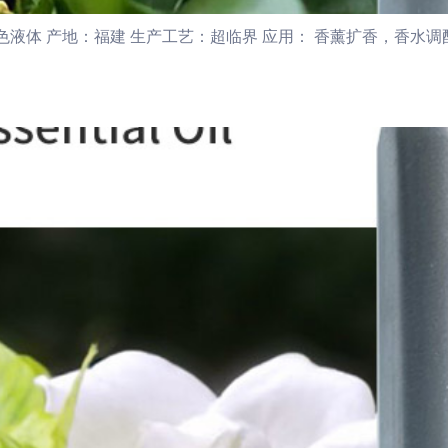
体 产地：福建 生产工艺：超临界 应用： 香薰扩香，香水调配，