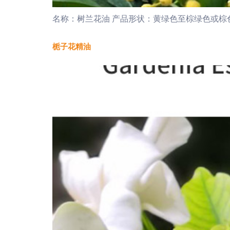
名称：树兰花油 产品形状：黄绿色至棕绿色或棕色液
栀子花精油