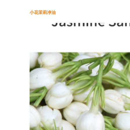
小花茉莉净油